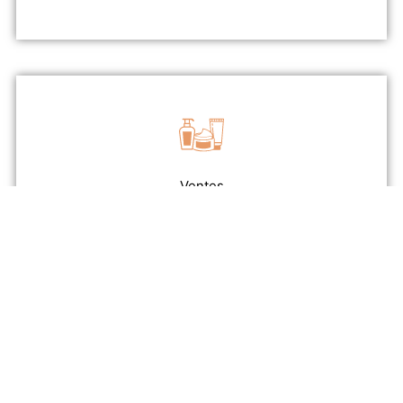
Ventes
s et services
contactez-nous
Remplissez le formulaire pour
lancer un recrutement