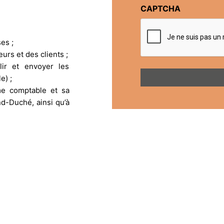
CAPTCHA
es ;
eurs et des clients ;
lir et envoyer les
e) ;
me comptable et sa
d-Duché, ainsi qu’à
eaux de bord et des
et aux ajustements
nuels ;
ations publiques en
 huissiers et autres