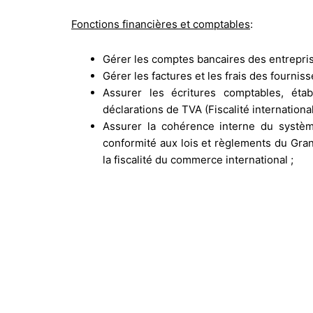
Fonctions financières et comptables
:
Gérer les comptes bancaires des entrepris
Gérer les factures et les frais des fourniss
Assurer les écritures comptables, étab
déclarations de TVA (Fiscalité international
Assurer la cohérence interne du systè
conformité aux lois et règlements du Gran
la fiscalité du commerce international ;
Établir des rapports réguliers, des tabl
états récapitulatifs pour la direction ;
Contribuer à l’élaboration des budgets 
périodiques (trimestriels ou semestriels) ;
Participer à l’audit externe des comptes an
Assurer les relations avec les administr
matière fiscale et sociale ;
Gérer la couverture d’assurance ;
Gérer les relations avec les avocats, les