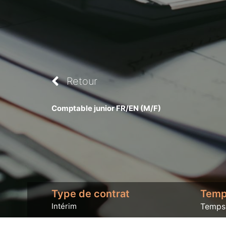
Retour
Comptable junior FR/EN (M/F)
Type de contrat
Temps
Intérim
Temps 