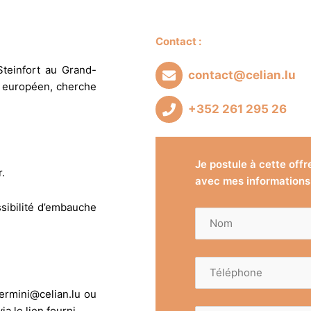
Contact :
 Steinfort au Grand-
contact@celian.lu
 européen, cherche
+352 261 295 26
Je postule à cette offr
.
avec mes informations 
sibilité d’embauche
Nom
(Nécessaire)
Téléphone
(Nécessaire)
germini@celian.lu ou
a le lien fourni.