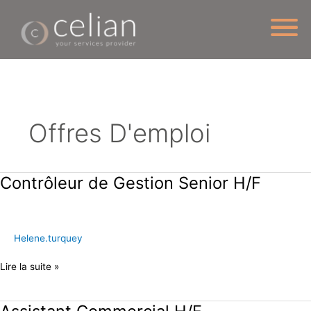
Aller
au
contenu
Offres D'emploi
Contrôleur de Gestion Senior H/F
Contrôleur
de
Gestion
Senior
Helene.turquey
H/F
Lire la suite »
Assistant