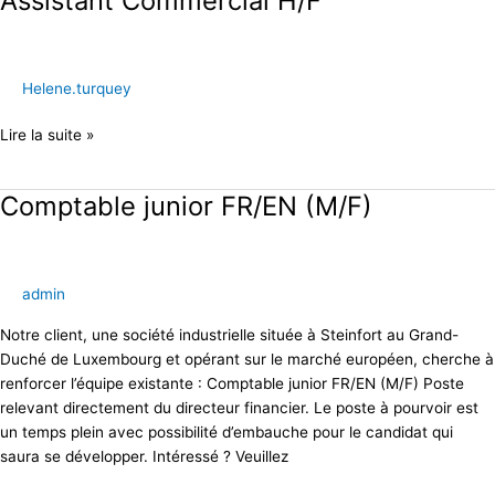
Assistant Commercial H/F
Commercial
H/F
Helene.turquey
Lire la suite »
Comptable junior FR/EN (M/F)
Comptable
junior
FR/EN
(M/F)
admin
Notre client, une société industrielle située à Steinfort au Grand-
Duché de Luxembourg et opérant sur le marché européen, cherche à
renforcer l’équipe existante : Comptable junior FR/EN (M/F) Poste
relevant directement du directeur financier. Le poste à pourvoir est
un temps plein avec possibilité d’embauche pour le candidat qui
saura se développer. Intéressé ? Veuillez