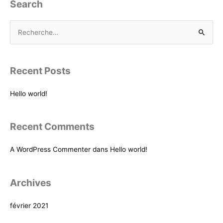
Search
R
e
c
Recent Posts
h
e
Hello world!
r
c
Recent Comments
h
e
A WordPress Commenter
dans
Hello world!
r
Archives
:
février 2021